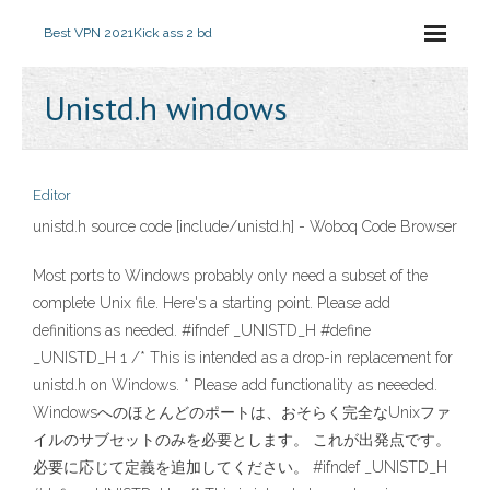
Best VPN 2021
Kick ass 2 bd
Unistd.h windows
Editor
unistd.h source code [include/unistd.h] - Woboq Code Browser
Most ports to Windows probably only need a subset of the
complete Unix file. Here's a starting point. Please add
definitions as needed. #ifndef _UNISTD_H #define
_UNISTD_H 1 /* This is intended as a drop-in replacement for
unistd.h on Windows. * Please add functionality as neeeded.
Windowsへのほとんどのポートは、おそらく完全なUnixファ
イルのサブセットのみを必要とします。 これが出発点です。
必要に応じて定義を追加してください。 #ifndef _UNISTD_H