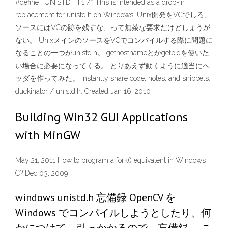
#define _UNISTD_H 1 /* This is intended as a drop-in
replacement for unistd.h on Windows. Unix開発をVCでしろ、
ソースにはVCの跡を残すな、って無茶な要求だけどしょうが
ない。 UnixメインのソースをVCでコンパイルする際に問題に
なることの一つがunistd.h。 gethostnameとかgetpidを使いた
い場合に必要になってくる。 とりあえず動くように適当にヘ
ッダを作ってみた。 Instantly share code, notes, and snippets.
duckinator / unistd.h. Created Jan 16, 2010
Building Win32 GUI Applications
with MinGW
May 21, 2011 How to program a fork() equivalent in Windows
C? Dec 03, 2009
windows unistd.h 忘備録 OpenCV を
Windows でコンパイルしようとしたり、何